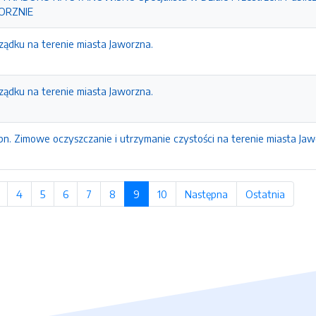
ORZNIE
rządku na terenie miasta Jaworzna.
rządku na terenie miasta Jaworzna.
n. Zimowe oczyszczanie i utrzymanie czystości na terenie miasta Jaw
a
strona
4
strona
5
strona
6
strona
7
strona
8
strona
9
(bieżąca strona)
10
strona
Następna
strona
Ostatnia
strona