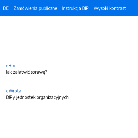
DE
Zamówienia publiczne
Instrukcja BIP
Wysoki kontrast
eBoi
Jak załatwić sprawę?
eWrota
BIPy jednostek organizacyjnych.