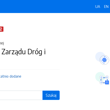
UA
EN
nej
 Zarządu Dróg i
tatnio dodane
Szukaj