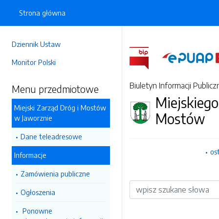
Strona główna
Dziennik Ustaw
Monitor Polski
Biuletyn Informacji Publicz
Menu przedmiotowe
Miejskiego
Miejski Zarząd Dróg i Mostów
Mostów
w Jaworznie
Dane teleadresowe
os
Informacje
Zamówienia publiczne
Wyszukiwarka
Ogłoszenia
Ponowne