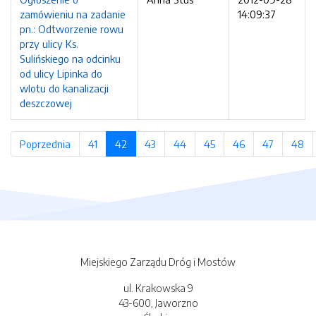
zamówieniu na zadanie
14:09:37
pn.: Odtworzenie rowu
przy ulicy Ks.
Sulińskiego na odcinku
od ulicy Lipinka do
wlotu do kanalizacji
deszczowej
Poprzednia
strona
41
strona
42
(bieżąca strona)
43
strona
44
strona
45
strona
46
strona
47
strona
48
st
Miejskiego Zarządu Dróg i Mostów
ul. Krakowska 9
43-600, Jaworzno