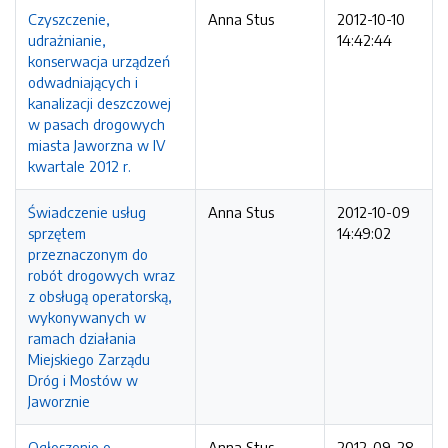
Czyszczenie,
Anna Stus
2012-10-10
udrażnianie,
14:42:44
konserwacja urządzeń
odwadniających i
kanalizacji deszczowej
w pasach drogowych
miasta Jaworzna w IV
kwartale 2012 r.
Świadczenie usług
Anna Stus
2012-10-09
sprzętem
14:49:02
przeznaczonym do
robót drogowych wraz
z obsługą operatorską,
wykonywanych w
ramach działania
Miejskiego Zarządu
Dróg i Mostów w
Jaworznie
Ogłoszenie o
Anna Stus
2012-09-28