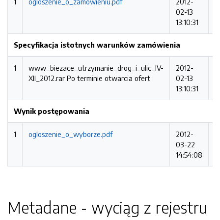
1
ogloszenie_o_zamowieniu.pdf
2012-
9
02-13
13:10:31
Specyfikacja istotnych warunków zamówienia
1
www_biezace_utrzymanie_drog_i_ulic_IV-
2012-
1
XII_2012.rar
Po terminie otwarcia ofert
02-13
13:10:31
Wynik postępowania
1
ogloszenie_o_wyborze.pdf
2012-
7
03-22
14:54:08
Metadane - wyciąg z rejestru