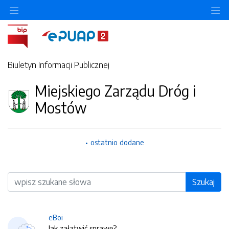
O
Biuletyn Informacji Publicznej
Miejskiego Zarządu Dróg i
Mostów
ostatnio dodane
Wyszukiwarka
Szukaj
eBoi
Jak załatwić sprawę?