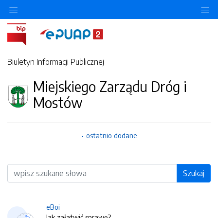
O
Biuletyn Informacji Publicznej
Miejskiego Zarządu Dróg i
Mostów
ostatnio dodane
Wyszukiwarka
Szukaj
eBoi
Jak załatwić sprawę?