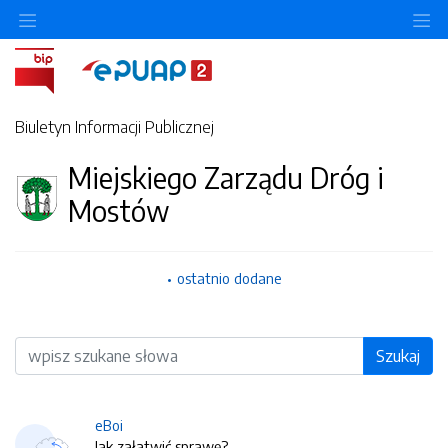
O
Biuletyn Informacji Publicznej
Miejskiego Zarządu Dróg i
Mostów
ostatnio dodane
Wyszukiwarka
Szukaj
eBoi
Jak załatwić sprawę?