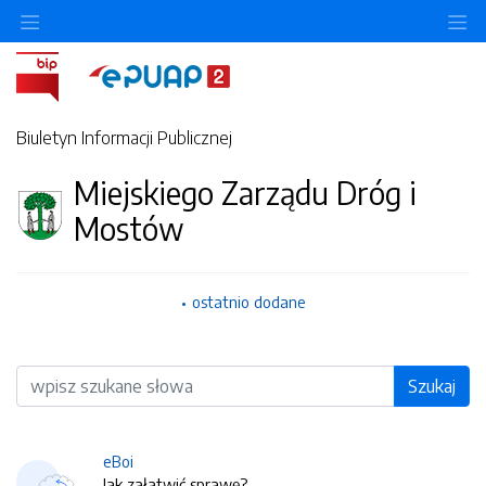
O
Biuletyn Informacji Publicznej
Miejskiego Zarządu Dróg i
Mostów
ostatnio dodane
Wyszukiwarka
Szukaj
eBoi
Jak załatwić sprawę?