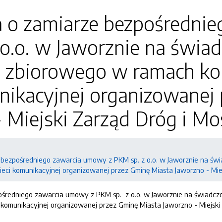
a o zamiarze bezpośredni
o.o. w Jaworznie na świad
 zbiorowego w ramach kom
nikacyjnej organizowanej
 Miejski Zarząd Dróg i M
 bezpośredniego zawarcia umowy z PKM sp. z o.o. w Jaworznie na św
 sieci komunikacyjnej organizowanej przez Gminę Miasta Jaworzno - M
ośredniego zawarcia umowy z PKM sp. z o.o. w Jaworznie na świadcz
eci komunikacyjnej organizowanej przez Gminę Miasta Jaworzno - Miejs