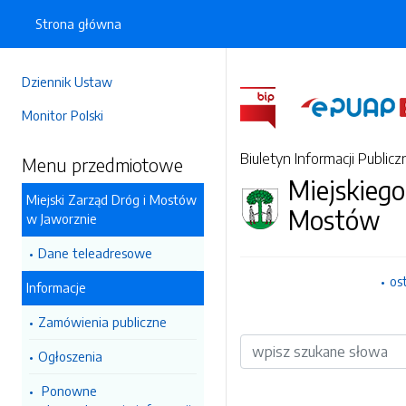
Strona główna
Dziennik Ustaw
Monitor Polski
Biuletyn Informacji Publicz
Menu przedmiotowe
Miejskiego
Miejski Zarząd Dróg i Mostów
Mostów
w Jaworznie
Dane teleadresowe
os
Informacje
Zamówienia publiczne
Wyszukiwarka
Ogłoszenia
Ponowne