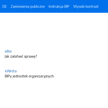
DE
Zamówienia publiczne
Instrukcja BIP
Wysoki kontrast
eBoi
Jak załatwić sprawę?
eWrota
BIPy jednostek organizacyjnych.