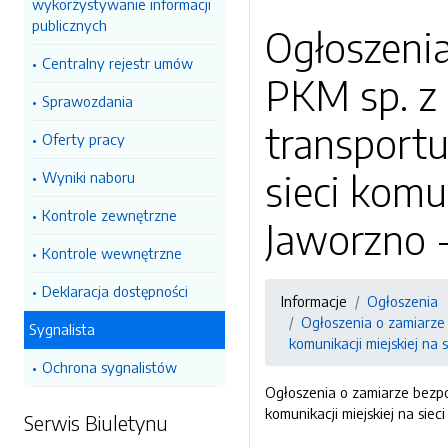
wykorzystywanie informacji
publicznych
Ogłoszeni
Centralny rejestr umów
PKM sp. z 
Sprawozdania
transportu
Oferty pracy
sieci komu
Wyniki naboru
Kontrole zewnętrzne
Jaworzno -
Kontrole wewnętrzne
Deklaracja dostępności
Informacje
Ogłoszenia
Ogłoszenia o zamiarze
Sygnalista
komunikacji miejskiej na
Ochrona sygnalistów
Ogłoszenia o zamiarze bezp
komunikacji miejskiej na si
Serwis Biuletynu