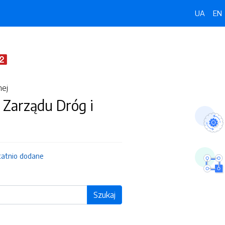
UA
EN
nej
 Zarządu Dróg i
tatnio dodane
Szukaj