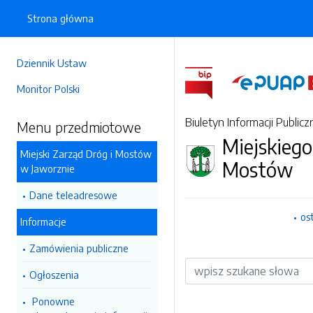
Strona główna
Dziennik Ustaw
Monitor Polski
Biuletyn Informacji Publicz
Menu przedmiotowe
Miejskiego
Miejski Zarząd Dróg i Mostów
Mostów
w Jaworznie
Dane teleadresowe
os
Informacje
Zamówienia publiczne
Wyszukiwarka
Ogłoszenia
Ponowne