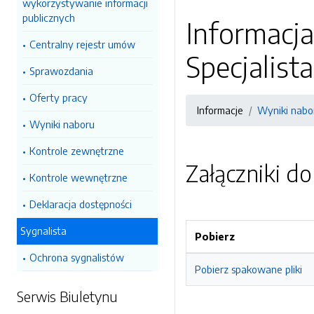
wykorzystywanie informacji
publicznych
Informacja
Centralny rejestr umów
Specjalist
Sprawozdania
Oferty pracy
Informacje
Wyniki nabo
Wyniki naboru
Kontrole zewnętrzne
Załączniki d
Kontrole wewnętrzne
Deklaracja dostępności
Sygnalista
Pobierz
Ochrona sygnalistów
Pobierz spakowane pliki
Serwis Biuletynu