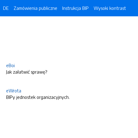
DE
Zamówienia publiczne
Instrukcja BIP
Wysoki kontrast
eBoi
Jak załatwić sprawę?
eWrota
BIPy jednostek organizacyjnych.