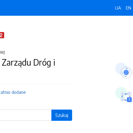
UA
EN
nej
 Zarządu Dróg i
tatnio dodane
Szukaj