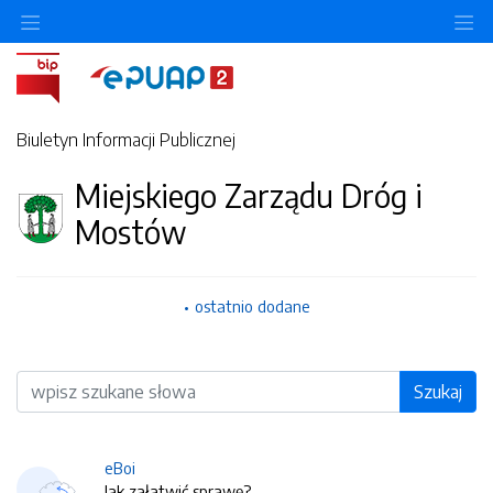
O
Biuletyn Informacji Publicznej
Miejskiego Zarządu Dróg i
Mostów
ostatnio dodane
Wyszukiwarka
Szukaj
eBoi
Jak załatwić sprawę?