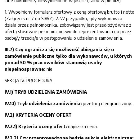
Inne dokumenty niewymienione w pkt III.4) albo w pkt III.5)
1. Wypełniony formularz ofertowy z ceną ofertową brutto i netto
(Załącznik nr 7 do SIWZ). 2. W przypadku, gdy wykonawca
działa przez pełnomocnika, zobowiązany jest przedłożyć wraz z
ofertą stosowne pełnomocnictwo do reprezentowania go przez
osobę/y trzecią/e w postępowaniu o udzielenie zamówienia.
III.7) Czy ogranicza się możliwość ubiegania się o
zamówienie publiczne tylko dla wykonawców, u których
ponad 50 % pracowników stanowią osoby
niepełnosprawne:
nie
SEKCJA IV: PROCEDURA
IV.1) TRYB UDZIELENIA ZAMÓWIENIA
IV.1.1) Tryb udzielenia zamówienia:
przetarg nieograniczony.
IV.2) KRYTERIA OCENY OFERT
IV.2.1) Kryteria oceny ofert:
najniższa cena.
IV.2.2) Czy przeprowadzona będzie aukcja elektroniczna: