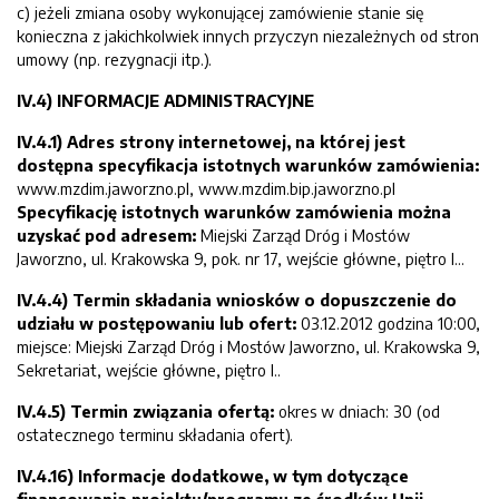
c) jeżeli zmiana osoby wykonującej zamówienie stanie się
konieczna z jakichkolwiek innych przyczyn niezależnych od stron
umowy (np. rezygnacji itp.).
IV.4) INFORMACJE ADMINISTRACYJNE
IV.4.1)
Adres strony internetowej, na której jest
dostępna specyfikacja istotnych warunków zamówienia:
www.mzdim.jaworzno.pl, www.mzdim.bip.jaworzno.pl
Specyfikację istotnych warunków zamówienia można
uzyskać pod adresem:
Miejski Zarząd Dróg i Mostów
Jaworzno, ul. Krakowska 9, pok. nr 17, wejście główne, piętro I...
IV.4.4) Termin składania wniosków o dopuszczenie do
udziału w postępowaniu lub ofert:
03.12.2012 godzina 10:00,
miejsce: Miejski Zarząd Dróg i Mostów Jaworzno, ul. Krakowska 9,
Sekretariat, wejście główne, piętro I..
IV.4.5) Termin związania ofertą:
okres w dniach: 30 (od
ostatecznego terminu składania ofert).
IV.4.16) Informacje dodatkowe, w tym dotyczące