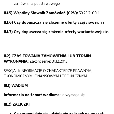
zamówienia podstawowego.
II.1.5) Wspólny Słownik Zamówień (CPV):
50.23.21.00-1.
II.1.6) Czy dopuszcza się złożenie oferty częściowej:
nie.
II.1.7) Czy dopuszcza się złożenie oferty wariantowej:
nie.
II.2) CZAS TRWANIA ZAMÓWIENIA LUB TERMIN
WYKONANIA:
Zakończenie: 31.12.2013.
SEKCJA III: INFORMACJE O CHARAKTERZE PRAWNYM,
EKONOMICZNYM, FINANSOWYM I TECHNICZNYM
III.1) WADIUM
Informacja na temat wadium:
nie wymaga się
III.2) ZALICZKI
Czy przewiduje się udzielenie zaliczek na poczet