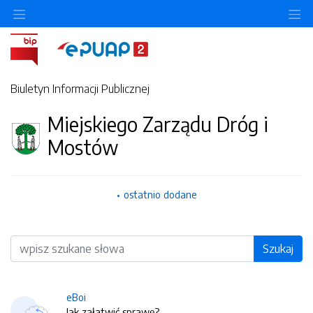
O
Biuletyn Informacji Publicznej
Miejskiego Zarządu Dróg i
Mostów
ostatnio dodane
Wyszukiwarka
Szukaj
eBoi
Jak załatwić sprawę?