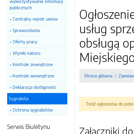
wykorzystywanie informacji
publicznych
Ogłoszenie
Centralny rejestr umów
usług spr
Sprawozdania
obsługą o
Oferty pracy
Miejskieg
Wyniki naboru
Kontrole zewnętrzne
Kontrole wewnętrzne
Strona główna
Zamówie
Deklaracja dostępności
Sygnalista
Treść ogłoszenia do pob
Ochrona sygnalistów
Serwis Biuletynu
Załączniki d