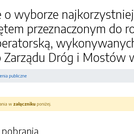
 o wyborze najkorzystniej
zętem przeznaczonym do r
peratorską, wykonywanych
o Zarządu Dróg i Mostów 
nia publiczne
rania w
załączniku
poniżej.
o pobrania