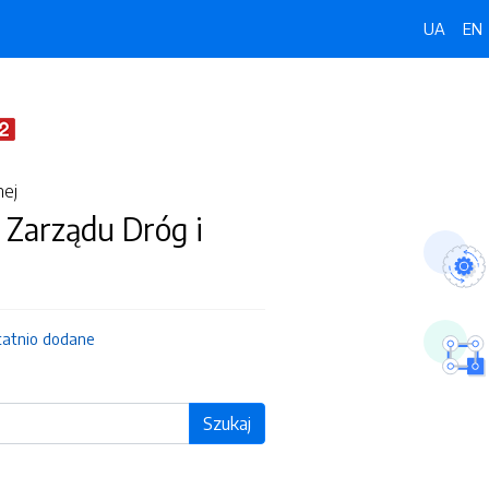
UA
EN
nej
 Zarządu Dróg i
tatnio dodane
Szukaj