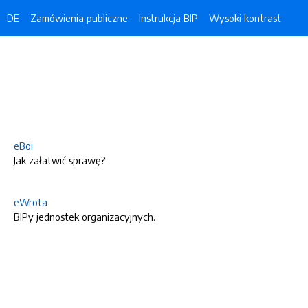
DE
Zamówienia publiczne
Instrukcja BIP
Wysoki kontrast
eBoi
Jak załatwić sprawę?
eWrota
BIPy jednostek organizacyjnych.