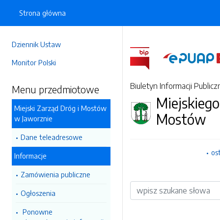
Strona główna
Dziennik Ustaw
Monitor Polski
Biuletyn Informacji Publicz
Menu przedmiotowe
Miejskiego
Miejski Zarząd Dróg i Mostów
Mostów
w Jaworznie
Dane teleadresowe
os
Informacje
Zamówienia publiczne
Wyszukiwarka
Ogłoszenia
Ponowne