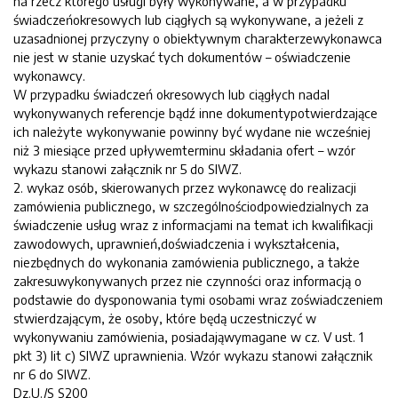
na rzecz którego usługi były wykonywane, a w przypadku
świadczeńokresowych lub ciągłych są wykonywane, a jeżeli z
uzasadnionej przyczyny o obiektywnym charakterzewykonawca
nie jest w stanie uzyskać tych dokumentów – oświadczenie
wykonawcy.
W przypadku świadczeń okresowych lub ciągłych nadal
wykonywanych referencje bądź inne dokumentypotwierdzające
ich należyte wykonywanie powinny być wydane nie wcześniej
niż 3 miesiące przed upływemterminu składania ofert – wzór
wykazu stanowi załącznik nr 5 do SIWZ.
2. wykaz osób, skierowanych przez wykonawcę do realizacji
zamówienia publicznego, w szczególnościodpowiedzialnych za
świadczenie usług wraz z informacjami na temat ich kwalifikacji
zawodowych, uprawnień,doświadczenia i wykształcenia,
niezbędnych do wykonania zamówienia publicznego, a także
zakresuwykonywanych przez nie czynności oraz informacją o
podstawie do dysponowania tymi osobami wraz zoświadczeniem
stwierdzającym, że osoby, które będą uczestniczyć w
wykonywaniu zamówienia, posiadająwymagane w cz. V ust. 1
pkt 3) lit c) SIWZ uprawnienia. Wzór wykazu stanowi załącznik
nr 6 do SIWZ.
Dz.U./S S200