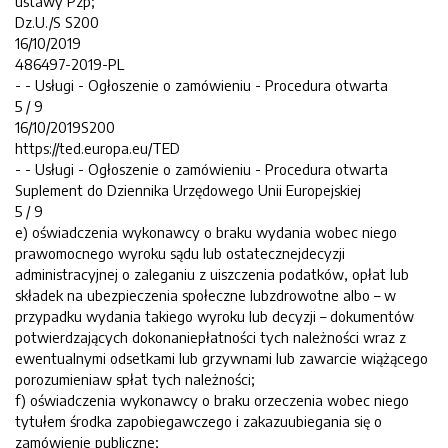
ustawy Pzp;
Dz.U./S S200
16/10/2019
486497-2019-PL
- - Usługi - Ogłoszenie o zamówieniu - Procedura otwarta
5 / 9
16/10/2019S200
https://ted.europa.eu/TED
- - Usługi - Ogłoszenie o zamówieniu - Procedura otwarta
Suplement do Dziennika Urzędowego Unii Europejskiej
5 / 9
e) oświadczenia wykonawcy o braku wydania wobec niego
prawomocnego wyroku sądu lub ostatecznejdecyzji
administracyjnej o zaleganiu z uiszczenia podatków, opłat lub
składek na ubezpieczenia społeczne lubzdrowotne albo – w
przypadku wydania takiego wyroku lub decyzji – dokumentów
potwierdzających dokonaniepłatności tych należności wraz z
ewentualnymi odsetkami lub grzywnami lub zawarcie wiążącego
porozumieniaw spłat tych należności;
f) oświadczenia wykonawcy o braku orzeczenia wobec niego
tytułem środka zapobiegawczego i zakazuubiegania się o
zamówienie publiczne;