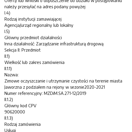
Oferty lub wnioski o dopuszczenie do udziału w postępowaniu
należy przesyłać na adres podany powyżej
I.4)
Rodzaj instytucji zamawiającej
Agencja/urząd regionalny lub lokalny
I.5)
Główny przedmiot działalności
Inna działalność: Zarządzanie infrastrukturą drogową
Sekcja II: Przedmiot
II.1)
Wielkość lub zakres zamówienia
II.1.1)
Nazwa:
Zimowe oczyszczanie i utrzymanie czystości na terenie miasta
Jaworzna z podziałem na rejony w sezonie2020-2021
Numer referencyjny: MZDiM.SA.271-12/2019
II.1.2)
Główny kod CPV
90620000
II.1.3)
Rodzaj zamówienia
Usługi