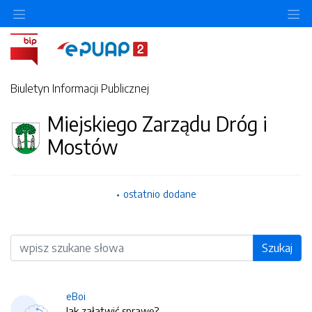
O
Biuletyn Informacji Publicznej
Miejskiego Zarządu Dróg i
Mostów
ostatnio dodane
Wyszukiwarka
Szukaj
eBoi
Jak załatwić sprawę?