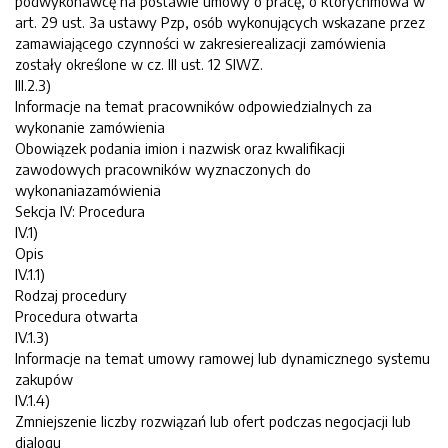
podwykonawcę na postawie umowy o pracę, o którychmowa w
art. 29 ust. 3a ustawy Pzp, osób wykonujących wskazane przez
zamawiającego czynności w zakresierealizacji zamówienia
zostały określone w cz. III ust. 12 SIWZ.
III.2.3)
Informacje na temat pracowników odpowiedzialnych za
wykonanie zamówienia
Obowiązek podania imion i nazwisk oraz kwalifikacji
zawodowych pracowników wyznaczonych do
wykonaniazamówienia
Sekcja IV: Procedura
IV.1)
Opis
IV.1.1)
Rodzaj procedury
Procedura otwarta
IV.1.3)
Informacje na temat umowy ramowej lub dynamicznego systemu
zakupów
IV.1.4)
Zmniejszenie liczby rozwiązań lub ofert podczas negocjacji lub
dialogu