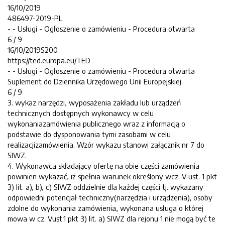
16/10/2019
486497-2019-PL
- - Usługi - Ogłoszenie o zamówieniu - Procedura otwarta
6 / 9
16/10/2019S200
https://ted.europa.eu/TED
- - Usługi - Ogłoszenie o zamówieniu - Procedura otwarta
Suplement do Dziennika Urzędowego Unii Europejskiej
6 / 9
3. wykaz narzędzi, wyposażenia zakładu lub urządzeń
technicznych dostępnych wykonawcy w celu
wykonaniazamówienia publicznego wraz z informacją o
podstawie do dysponowania tymi zasobami w celu
realizacjizamówienia. Wzór wykazu stanowi załącznik nr 7 do
SIWZ.
4. Wykonawca składający ofertę na obie części zamówienia
powinien wykazać, iż spełnia warunek określony wcz. V ust. 1 pkt
3) lit. a), b), c) SIWZ oddzielnie dla każdej części tj. wykazany
odpowiedni potencjał techniczny(narzędzia i urządzenia), osoby
zdolne do wykonania zamówienia, wykonana usługa o której
mowa w cz. Vust.1 pkt 3) lit. a) SIWZ dla rejonu 1 nie mogą być te