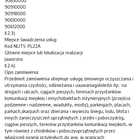
90630000
90910000
90918000
90610000
90612000
II.2.3)
Miejsce świadczenia usług
Kod NUTS: PL22A
Główne miejsce lub lokalizacja realizacji:
Jaworzno
II.2.4)
Opis zamówienia:
Przedmiot zamówienia obejmuje usługę zimowego oczyszczania i
utrzymania czystości, odśnieżania i usuwaniagołoledzi itp.: na
drogach i ulicach, ciągach pieszych, terenach przystanków
komunikacji miejskiej i innychobiektach inżynieryjnych (przejścia
podziemne i nadziemne, wiadukty, mosty), parkingach, placach,
parkach,skarpach oraz zbierania i wywozu śniegu, lodu, błota i
innych zanieczyszczeń uprzątniętych z jezdni i poboczydróg,
ciągów pieszych, terenów przystanków komunikacji miejskich, w
tym również z chodników i poboczyuprzątniętych przez
właścicieli posesji przyległych do ww. w granicach