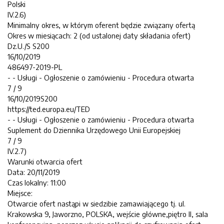
Polski
IV.2.6)
Minimalny okres, w którym oferent będzie związany ofertą
Okres w miesiącach: 2 (od ustalonej daty składania ofert)
Dz.U./S S200
16/10/2019
486497-2019-PL
- - Usługi - Ogłoszenie o zamówieniu - Procedura otwarta
7 / 9
16/10/2019S200
https://ted.europa.eu/TED
- - Usługi - Ogłoszenie o zamówieniu - Procedura otwarta
Suplement do Dziennika Urzędowego Unii Europejskiej
7 / 9
IV.2.7)
Warunki otwarcia ofert
Data: 20/11/2019
Czas lokalny: 11:00
Miejsce:
Otwarcie ofert nastąpi w siedzibie zamawiającego tj. ul.
Krakowska 9, Jaworzno, POLSKA, wejście główne,piętro II, sala