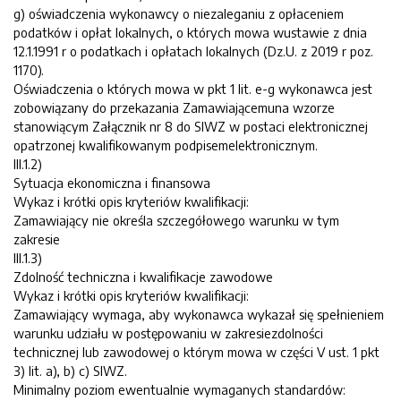
g) oświadczenia wykonawcy o niezaleganiu z opłaceniem
podatków i opłat lokalnych, o których mowa wustawie z dnia
12.1.1991 r o podatkach i opłatach lokalnych (Dz.U. z 2019 r poz.
1170).
Oświadczenia o których mowa w pkt 1 lit. e-g wykonawca jest
zobowiązany do przekazania Zamawiającemuna wzorze
stanowiącym Załącznik nr 8 do SIWZ w postaci elektronicznej
opatrzonej kwalifikowanym podpisemelektronicznym.
III.1.2)
Sytuacja ekonomiczna i finansowa
Wykaz i krótki opis kryteriów kwalifikacji:
Zamawiający nie określa szczegółowego warunku w tym
zakresie
III.1.3)
Zdolność techniczna i kwalifikacje zawodowe
Wykaz i krótki opis kryteriów kwalifikacji:
Zamawiający wymaga, aby wykonawca wykazał się spełnieniem
warunku udziału w postępowaniu w zakresiezdolności
technicznej lub zawodowej o którym mowa w części V ust. 1 pkt
3) lit. a), b) c) SIWZ.
Minimalny poziom ewentualnie wymaganych standardów: