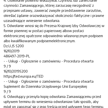
4. Odwołanie powinno wskazywać czynność lub zaniechanie
czynności Zamawiającego, której zarzucasię niezgodność z
przepisami ustawy, zawierać zwięzłe przedstawienie zarzutów,
określać żądanie orazwskazywać okoliczności faktyczne i prawne
uzasadniające wniesienie odwołania.
5. Odwołanie wnosi się do Prezesa Krajowej Izby Odwoławczej w
formie pisemnej w postaci papierowej albow postaci
elektronicznej opatrzone odpowiednio własnoręcznym podpisem
albo kwalifikowanym podpisemelektronicznym.
Dz.U./S S200
16/10/2019
486497-2019-PL
- - Usługi - Ogłoszenie o zamówieniu - Procedura otwarta
9 / 9
16/10/2019S200
https://ted.europa.eu/TED
- - Usługi - Ogłoszenie o zamówieniu - Procedura otwarta
Suplement do Dziennika Urzędowego Unii Europejskiej
9 / 9
6. Odwołujący przesyła kopię odwołania Zamawiającemu przed
upływem terminu do wniesienia odwołaniaw taki sposób, aby
mógł on zapoznać się z jego treścią przed upływem tego terminu.