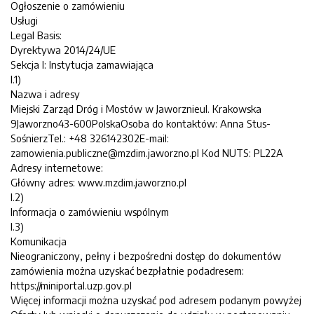
Ogłoszenie o zamówieniu
Usługi
Legal Basis:
Dyrektywa 2014/24/UE
Sekcja I: Instytucja zamawiająca
I.1)
Nazwa i adresy
Miejski Zarząd Dróg i Mostów w Jaworznieul. Krakowska
9Jaworzno43-600PolskaOsoba do kontaktów: Anna Stus-
SośnierzTel.: +48 326142302E-mail:
zamowienia.publiczne@mzdim.jaworzno.pl Kod NUTS: PL22A
Adresy internetowe:
Główny adres: www.mzdim.jaworzno.pl
I.2)
Informacja o zamówieniu wspólnym
I.3)
Komunikacja
Nieograniczony, pełny i bezpośredni dostęp do dokumentów
zamówienia można uzyskać bezpłatnie podadresem:
https://miniportal.uzp.gov.pl
Więcej informacji można uzyskać pod adresem podanym powyżej