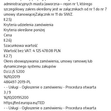
administracyjnych miasta Jaworzna— rejon nr 1, którego
szczegółowy zakres określony jest w załącznikach od nr 1 do nr 7
umowy stanowiącejZałącznik nr 11 do SIWZ.
II.2.5)
Kryteria udzielenia zamówienia
Kryteria określone poniżej
Cena
II.2.6)
Szacunkowa wartość
Wartość bez VAT: 4 125 478.08 PLN
II.2.7)
Okres obowiązywania zamówienia, umowy ramowej lub
dynamicznego systemu zakupów
Dz.U./S S200
16/10/2019
486497-2019-PL
- - Usługi - Ogłoszenie o zamówieniu - Procedura otwarta
3 / 9
16/10/2019S200
https://ted.europa.eu/TED
- - Usługi - Ogłoszenie o zamówieniu - Procedura otwarta