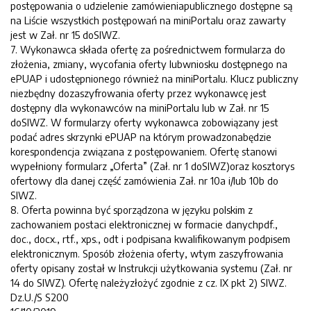
postępowania o udzielenie zamówieniapublicznego dostępne są
na Liście wszystkich postępowań na miniPortalu oraz zawarty
jest w Zał. nr 15 doSIWZ.
7. Wykonawca składa ofertę za pośrednictwem formularza do
złożenia, zmiany, wycofania oferty lubwniosku dostępnego na
ePUAP i udostępnionego również na miniPortalu. Klucz publiczny
niezbędny dozaszyfrowania oferty przez wykonawcę jest
dostępny dla wykonawców na miniPortalu lub w Zał. nr 15
doSIWZ. W formularzy oferty wykonawca zobowiązany jest
podać adres skrzynki ePUAP na którym prowadzonabędzie
korespondencja związana z postępowaniem. Ofertę stanowi
wypełniony formularz „Oferta” (Zał. nr 1 doSIWZ)oraz kosztorys
ofertowy dla danej część zamówienia Zał. nr 10a i/lub 10b do
SIWZ.
8. Oferta powinna być sporządzona w języku polskim z
zachowaniem postaci elektronicznej w formacie danychpdf.,
doc., docx., rtf., xps., odt i podpisana kwalifikowanym podpisem
elektronicznym. Sposób złożenia oferty, wtym zaszyfrowania
oferty opisany został w Instrukcji użytkowania systemu (Zał. nr
14 do SIWZ). Ofertę należyzłożyć zgodnie z cz. IX pkt 2) SIWZ.
Dz.U./S S200