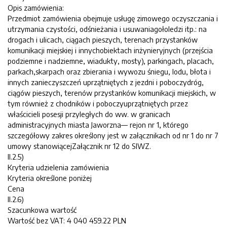
Opis zamówienia:
Przedmiot zamówienia obejmuje usługę zimowego oczyszczania i
utrzymania czystości, odśnieżania i usuwaniagołoledzi itp.: na
drogach i ulicach, ciągach pieszych, terenach przystanków
komunikacji miejskiej i innychobiektach inżynieryjnych (przejścia
podziemne i nadziemne, wiadukty, mosty), parkingach, placach,
parkach,skarpach oraz zbierania i wywozu śniegu, lodu, błota i
innych zanieczyszczeń uprzątniętych z jezdni i poboczydróg,
ciągów pieszych, terenów przystanków komunikacji miejskich, w
tym również z chodników i poboczyuprzątniętych przez
właścicieli posesji przyległych do ww. w granicach
administracyjnych miasta Jaworzna— rejon nr 1, którego
szczegółowy zakres określony jest w załącznikach od nr 1 do nr 7
umowy stanowiącejZałącznik nr 12 do SIWZ.
II.2.5)
Kryteria udzielenia zamówienia
Kryteria określone poniżej
Cena
II.2.6)
Szacunkowa wartość
Wartość bez VAT: 4 040 459.22 PLN