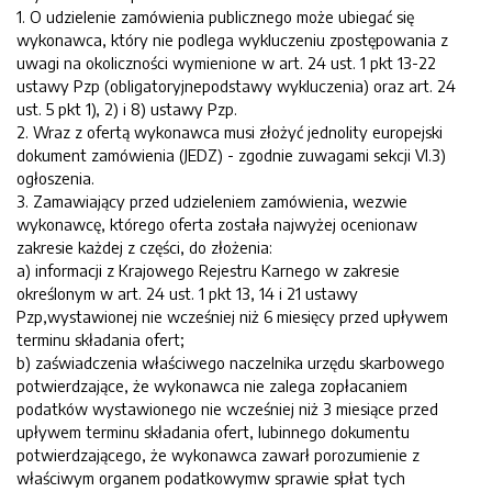
1. O udzielenie zamówienia publicznego może ubiegać się
wykonawca, który nie podlega wykluczeniu zpostępowania z
uwagi na okoliczności wymienione w art. 24 ust. 1 pkt 13-22
ustawy Pzp (obligatoryjnepodstawy wykluczenia) oraz art. 24
ust. 5 pkt 1), 2) i 8) ustawy Pzp.
2. Wraz z ofertą wykonawca musi złożyć jednolity europejski
dokument zamówienia (JEDZ) - zgodnie zuwagami sekcji VI.3)
ogłoszenia.
3. Zamawiający przed udzieleniem zamówienia, wezwie
wykonawcę, którego oferta została najwyżej ocenionaw
zakresie każdej z części, do złożenia:
a) informacji z Krajowego Rejestru Karnego w zakresie
określonym w art. 24 ust. 1 pkt 13, 14 i 21 ustawy
Pzp,wystawionej nie wcześniej niż 6 miesięcy przed upływem
terminu składania ofert;
b) zaświadczenia właściwego naczelnika urzędu skarbowego
potwierdzające, że wykonawca nie zalega zopłacaniem
podatków wystawionego nie wcześniej niż 3 miesiące przed
upływem terminu składania ofert, lubinnego dokumentu
potwierdzającego, że wykonawca zawarł porozumienie z
właściwym organem podatkowymw sprawie spłat tych