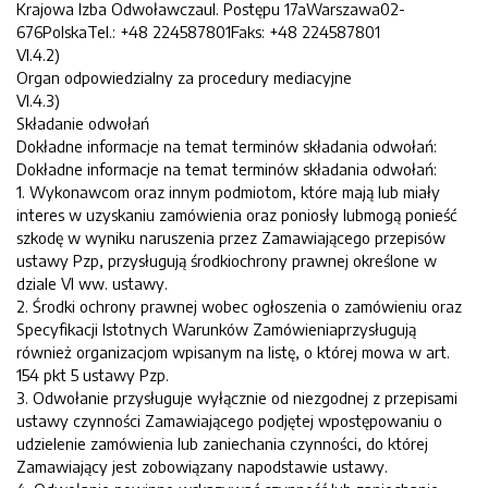
Krajowa Izba Odwoławczaul. Postępu 17aWarszawa02-
676PolskaTel.: +48 224587801Faks: +48 224587801
VI.4.2)
Organ odpowiedzialny za procedury mediacyjne
VI.4.3)
Składanie odwołań
Dokładne informacje na temat terminów składania odwołań:
Dokładne informacje na temat terminów składania odwołań:
1. Wykonawcom oraz innym podmiotom, które mają lub miały
interes w uzyskaniu zamówienia oraz poniosły lubmogą ponieść
szkodę w wyniku naruszenia przez Zamawiającego przepisów
ustawy Pzp, przysługują środkiochrony prawnej określone w
dziale VI ww. ustawy.
2. Środki ochrony prawnej wobec ogłoszenia o zamówieniu oraz
Specyfikacji Istotnych Warunków Zamówieniaprzysługują
również organizacjom wpisanym na listę, o której mowa w art.
154 pkt 5 ustawy Pzp.
3. Odwołanie przysługuje wyłącznie od niezgodnej z przepisami
ustawy czynności Zamawiającego podjętej wpostępowaniu o
udzielenie zamówienia lub zaniechania czynności, do której
Zamawiający jest zobowiązany napodstawie ustawy.