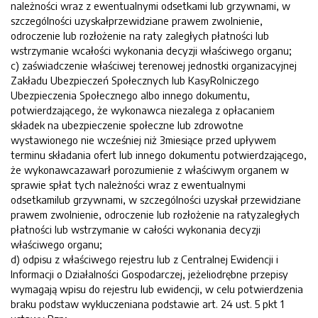
należności wraz z ewentualnymi odsetkami lub grzywnami, w
szczególności uzyskałprzewidziane prawem zwolnienie,
odroczenie lub rozłożenie na raty zaległych płatności lub
wstrzymanie wcałości wykonania decyzji właściwego organu;
c) zaświadczenie właściwej terenowej jednostki organizacyjnej
Zakładu Ubezpieczeń Społecznych lub KasyRolniczego
Ubezpieczenia Społecznego albo innego dokumentu,
potwierdzającego, że wykonawca niezalega z opłacaniem
składek na ubezpieczenie społeczne lub zdrowotne
wystawionego nie wcześniej niż 3miesiące przed upływem
terminu składania ofert lub innego dokumentu potwierdzającego,
że wykonawcazawarł porozumienie z właściwym organem w
sprawie spłat tych należności wraz z ewentualnymi
odsetkamilub grzywnami, w szczególności uzyskał przewidziane
prawem zwolnienie, odroczenie lub rozłożenie na ratyzaległych
płatności lub wstrzymanie w całości wykonania decyzji
właściwego organu;
d) odpisu z właściwego rejestru lub z Centralnej Ewidencji i
Informacji o Działalności Gospodarczej, jeżeliodrębne przepisy
wymagają wpisu do rejestru lub ewidencji, w celu potwierdzenia
braku podstaw wykluczeniana podstawie art. 24 ust. 5 pkt 1