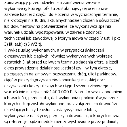
Zamawiający przed udzieleniem zamówienia wezwie
wykonawcę, którego oferta została najwyżej ocenionaw
zakresie każdej z części, do złożenia w wyznaczonym terminie,
nie krótszym niż 10 dni, aktualnychnadzień złożenia oświadczeń
lub dokumentów na potwierdzenie, że wykonawca spełnia
warunek udziału wpostępowaniu w zakresie zdolności
technicznej lub zawodowej o którym mowa w części V ust. 1 pkt
3) lit. a),b),c).SIWZ tj.
1. wykaz usług wykonanych, a w przypadku świadczeń
okresowych lub ciągłych, również wykonywanych wokresie
ostatnich 3 lat przed upływem terminu składania ofert, a jeżeli
okres prowadzenia działalności jestkrótszy – w tym okresie,
polegających na zimowym oczyszczaniu dróg, ulic i parkingów,
ciągów pieszych,przystanków komunikacji miejskiej oraz
oczyszczaniu koszy ulicznych w ciągu 1 sezonu zimowego o
wartościnie mniejszej niż 1 400 000 PLN brutto wraz z podaniem
ich wartości, przedmiotu, dat wykonania i podmiotów,na rzecz
których usługi zostały wykonane, oraz załączeniem dowodów
określających czy te usługi zostaływykonane lub są
wykonywane należycie; przy czym dowodami, o których mowa,
są referencje bądź innedokumenty wystawione przez podmiot,