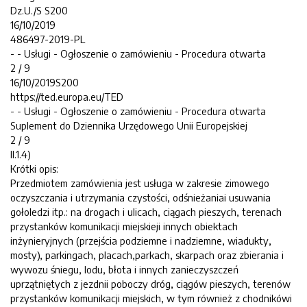
Dz.U./S S200
16/10/2019
486497-2019-PL
- - Usługi - Ogłoszenie o zamówieniu - Procedura otwarta
2 / 9
16/10/2019S200
https://ted.europa.eu/TED
- - Usługi - Ogłoszenie o zamówieniu - Procedura otwarta
Suplement do Dziennika Urzędowego Unii Europejskiej
2 / 9
II.1.4)
Krótki opis:
Przedmiotem zamówienia jest usługa w zakresie zimowego
oczyszczania i utrzymania czystości, odśnieżaniai usuwania
gołoledzi itp.: na drogach i ulicach, ciągach pieszych, terenach
przystanków komunikacji miejskieji innych obiektach
inżynieryjnych (przejścia podziemne i nadziemne, wiadukty,
mosty), parkingach, placach,parkach, skarpach oraz zbierania i
wywozu śniegu, lodu, błota i innych zanieczyszczeń
uprzątniętych z jezdnii poboczy dróg, ciągów pieszych, terenów
przystanków komunikacji miejskich, w tym również z chodnikówi