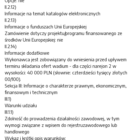
Opcje: nie
II.2.12)
Informacje na temat katalogów elektronicznych
II.2.13)
Informacje o funduszach Unii Europejskiej
Zamówienie dotyczy projektu/programu finansowanego ze
środków Unii Europejskiej: nie
II.2.14)
Informacje dodatkowe
Wykonawca jest zobowiązany do wniesienia przed upływem
terminu składania ofert wadium - dla części narejon 2 w
wysokości: 40 000 PLN (słownie: czterdzieści tysięcy złotych
00/100).
Sekcja III: Informacje o charakterze prawnym, ekonomicznym,
finansowym i technicznym
III.1)
Warunki udziału
III.1.1)
Zdolność do prowadzenia działalności zawodowej, w tym
wymogi związane z wpisem do rejestruzawodowego lub
handlowego
Wykaz i krótki opis warunków: