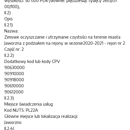
wysokości: 50 000 PLN (słownie: pięćdziesiąt tysięcy złotych
00/100),
II.2)
Opis
II.2.1)
Nazwa:
Zimowe oczyszczanie i utrzymanie czystości na terenie miasta
Jaworzna z podziałem na rejony w sezonie2020-2021 - rejon nr 2
Część nr: 2
II.2.2)
Dodatkowy kod lub kody CPV
90630000
90910000
90918000
90610000
90612000
II.2.3)
Miejsce świadczenia usług
Kod NUTS: PL22A
Główne miejsce lub lokalizacja realizacji:
Jaworzno
II.2.4)