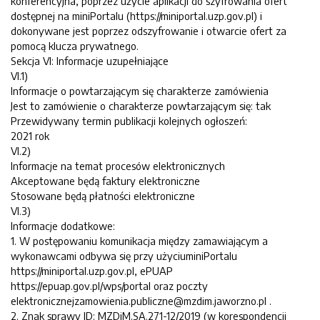
konferencyjna, poprzez użycie aplikacji do szyfrowania ofert
dostępnej na miniPortalu (https://miniportal.uzp.gov.pl) i
dokonywane jest poprzez odszyfrowanie i otwarcie ofert za
pomocą klucza prywatnego.
Sekcja VI: Informacje uzupełniające
VI.1)
Informacje o powtarzającym się charakterze zamówienia
Jest to zamówienie o charakterze powtarzającym się: tak
Przewidywany termin publikacji kolejnych ogłoszeń:
2021 rok
VI.2)
Informacje na temat procesów elektronicznych
Akceptowane będą faktury elektroniczne
Stosowane będą płatności elektroniczne
VI.3)
Informacje dodatkowe:
1. W postępowaniu komunikacja między zamawiającym a
wykonawcami odbywa się przy użyciuminiPortalu
https://miniportal.uzp.gov.pl, ePUAP
https://epuap.gov.pl/wps/portal oraz poczty
elektronicznejzamowienia.publiczne@mzdim.jaworzno.pl .
2. Znak sprawy ID: MZDiM.SA.271-12/2019 (w korespondencji