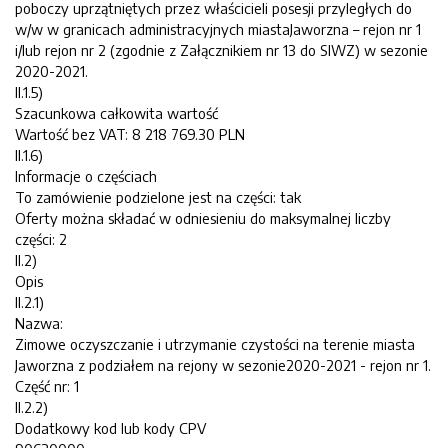
poboczy uprzątniętych przez właścicieli posesji przyległych do
w/w w granicach administracyjnych miastaJaworzna – rejon nr 1
i/lub rejon nr 2 (zgodnie z Załącznikiem nr 13 do SIWZ) w sezonie
2020-2021.
II.1.5)
Szacunkowa całkowita wartość
Wartość bez VAT: 8 218 769.30 PLN
II.1.6)
Informacje o częściach
To zamówienie podzielone jest na części: tak
Oferty można składać w odniesieniu do maksymalnej liczby
części: 2
II.2)
Opis
II.2.1)
Nazwa:
Zimowe oczyszczanie i utrzymanie czystości na terenie miasta
Jaworzna z podziałem na rejony w sezonie2020-2021 - rejon nr 1.
Część nr: 1
II.2.2)
Dodatkowy kod lub kody CPV