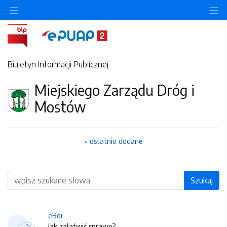
O
Biuletyn Informacji Publicznej
Miejskiego Zarządu Dróg i
Mostów
ostatnio dodane
Wyszukiwarka
Szukaj
eBoi
Jak załatwić sprawę?