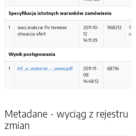
Specyfikacja istotnych warunków zamówienia
1
siwz.znaki.rar
Po terminie
2011-10-
968213
17
otwarcia ofert
12
raz
14:11:39
Wynik postępowania
1
Inf._o_wyborze_-_www.pdf
2011-11-
68716
08
14:48:12
Metadane - wyciąg z rejestru
zmian