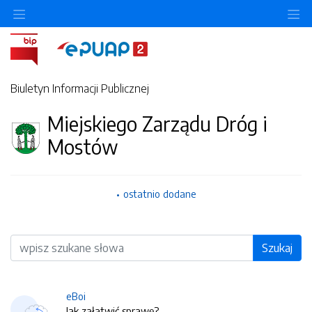
O
Biuletyn Informacji Publicznej
Miejskiego Zarządu Dróg i
Mostów
ostatnio dodane
Wyszukiwarka
Szukaj
eBoi
Jak załatwić sprawę?